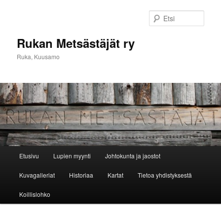
Siirry
sisältöön
Etsi
Rukan Metsästäjät ry
Ruka, Kuusamo
Päävalikko
Etusivu
Lupien myynti
Johtokunta ja jaostot
Kuvagalleriat
Historiaa
Kartat
Tietoa yhdistyksestä
Koillislohko