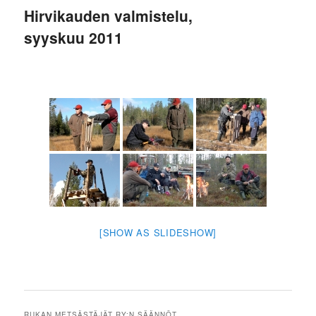
Hirvikauden valmistelu,
syyskuu 2011
[SHOW AS SLIDESHOW]
RUKAN METSÄSTÄJÄT RY:N SÄÄNNÖT