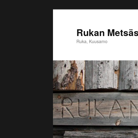
Siirry
sisältöön
Rukan Metsäst
Ruka, Kuusamo