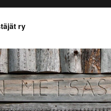
äjät ry