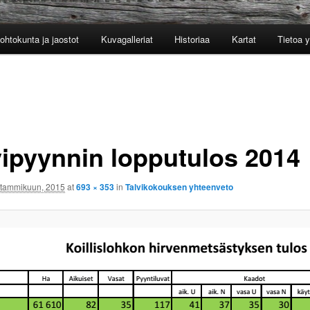
ohtokunta ja jaostot
Kuvagalleriat
Historiaa
Kartat
Tietoa 
vipyynnin lopputulos 2014
 tammikuun, 2015
at
693 × 353
in
Talvikokouksen yhteenveto