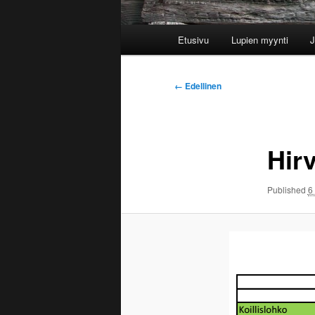
Päävalikko
Etusivu
Lupien myynti
J
Kuvien
← Edellinen
selaus
Hir
Published
6