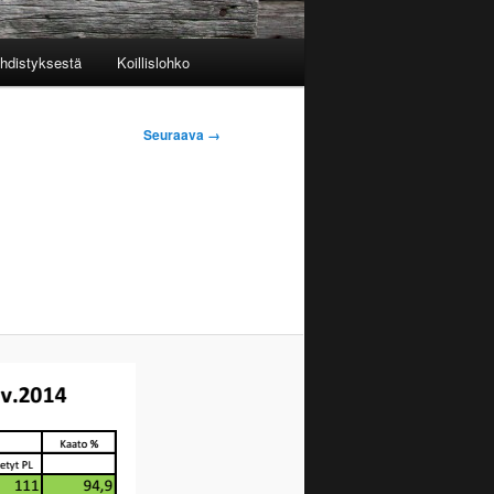
yhdistyksestä
Koillislohko
Seuraava →