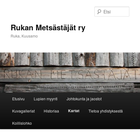
Siirry
sisältöön
Etsi
Rukan Metsästäjät ry
Ruka, Kuusamo
Päävalikko
Etusivu
Lupien myynti
Johtokunta ja jaostot
Kartat
Kuvagalleriat
Historiaa
Tietoa yhdistyksestä
Koillislohko