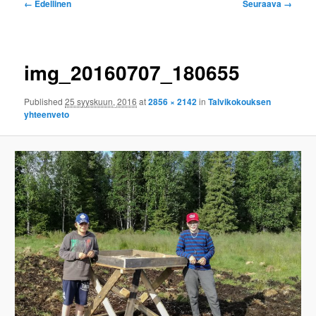
Kuvien
← Edellinen
Seuraava →
selaus
img_20160707_180655
Published
25 syyskuun, 2016
at
2856 × 2142
in
Talvikokouksen
yhteenveto