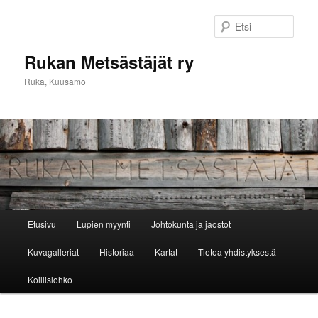
Siirry
sisältöön
Etsi
Rukan Metsästäjät ry
Ruka, Kuusamo
Päävalikko
Etusivu
Lupien myynti
Johtokunta ja jaostot
Kuvagalleriat
Historiaa
Kartat
Tietoa yhdistyksestä
Koillislohko