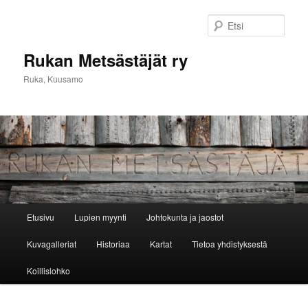
Siirry
sisältöön
Etsi
Rukan Metsästäjät ry
Ruka, Kuusamo
Päävalikko
Etusivu
Lupien myynti
Johtokunta ja jaostot
Kuvagalleriat
Historiaa
Kartat
Tietoa yhdistyksestä
Koillislohko