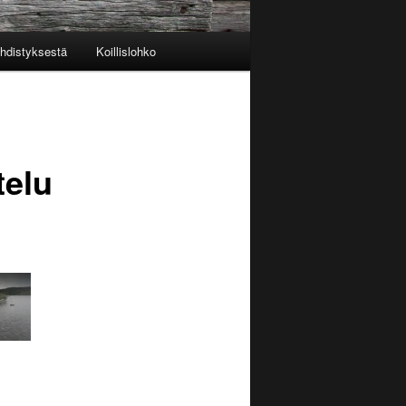
yhdistyksestä
Koillislohko
telu