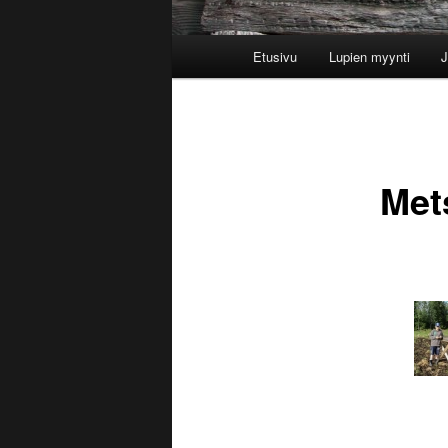
Päävalikko
Etusivu
Lupien myynti
J
Met