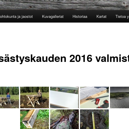
ohtokunta ja jaostot
Kuvagalleriat
Historiaa
Kartat
Tietoa 
sästyskauden 2016 valmis