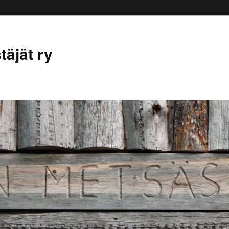
äjät ry