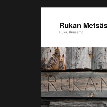
Siirry
sisältöön
Rukan Metsäst
Ruka, Kuusamo